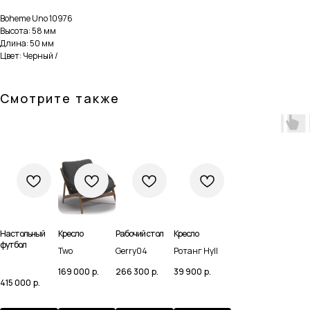
Boheme Uno 10976
Высота: 58 мм
Длина: 50 мм
Цвет: Черный /
Смотрите также
Настольный
Кресло
Рабочий стол
Кресло
футбол
Two
Gerry04
Ротанг Hyll
Навигация
Каталог
169 000
р.
266 300
р.
39 900
р.
415 000
р.
Домашняя
Мебель
Доставка и оплата
Сантехника