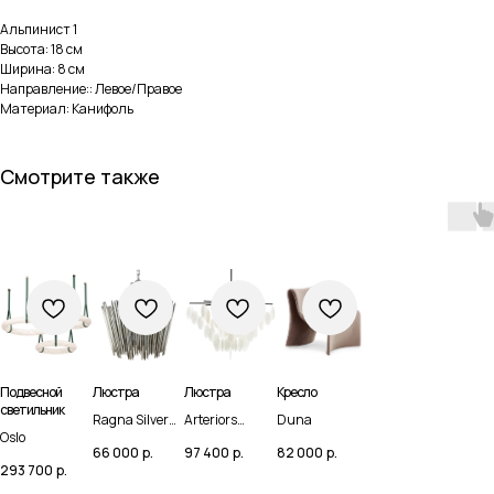
Альпинист 1
Высота: 18 см
Ширина: 8 см
Направление:: Левое/Правое
Материал: Канифоль
Смотрите также
Подвесной
Люстра
Люстра
Кресло
светильник
Ragna Silver
Arteriors
Duna
Навигация
Каталог
Oslo
Wooden Rods
TIFFANY
66 000
р.
97 400
р.
82 000
р.
Chandelier
CHANDELIER
293 700
р.
Домашняя
Мебель