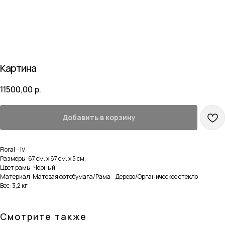
Картина
11500,00
р.
Добавить в корзину
Floral – IV
Размеры: 67 см. x 67 см. x 5 см.
Цвет рамы: Черный
Материал: Матовая фотобумага/Рама – Дерево/Органическое стекло
Вес: 3,2 кг
Смотрите также
Навигация
Каталог