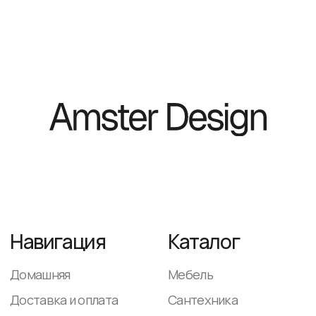
Домашняя
Мебель
Доставка и оплата
Сантехника
Светильники
Декор и аксессуары
Контакты
+ 7 (983) 389 35 77
WhatsApp
AmsterDesign@yandex.ru
ежедневно
с 9-00 до 18-00
© 2025. Все
Политика
права защищены
конфиденциальности