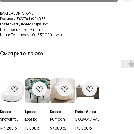
BAXTER JONI STONE
Размеры: Д:227xШ:90xВ:76
Материал: Дерево / Мрамор
Цвет: Белый / Коричневый
Цена: По запросу ( От 630 000 тыс. )
Смотрите также
Кресло
Кресло
Кресло
Рабочий стол
Навигация
Каталог
Snowdrift
Loosibo
Pumpkin
GIOBAGNARA
Chair
MALAPARTE
144 200
р.
19 000
р.
57 000
р.
170 000
р.
Домашняя
Мебель