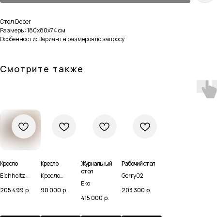
Стол Doper
Размеры: 180х80х74 см
Особенности: Варианты размеров по запросу
Смотрите также
Кресло
Кресло
Журнальный
Рабочий стол
стол
Eichholtz
Кресло
Gerry02
Eko
Chair Aristide
Meringue
Навигация
Каталог
205 499
р.
90 000
р.
203 300
р.
brown
415 000
р.
Домашняя
Мебель
Доставка и оплата
Сантехника