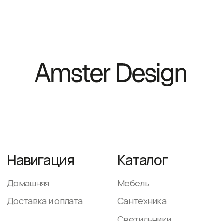
Домашняя
Мебель
Доставка и оплата
Сантехника
Светильники
Декор и аксессуары
Контакты
+ 7 (983) 389 35 77
WhatsApp
AmsterDesign@yandex.ru
ежедневно
с 9-00 до 18-00
© 2025. Все
Политика
права защищены
конфиденциальности