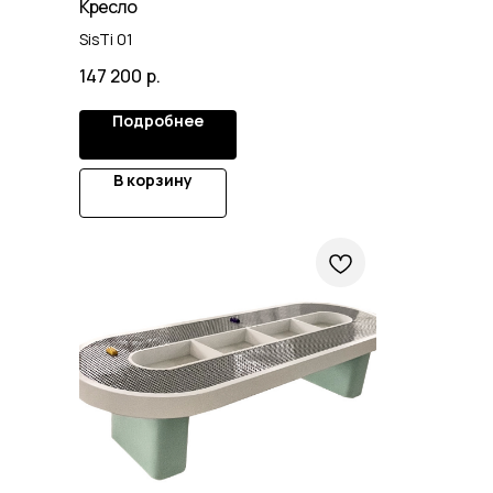
Кресло
SisTi 01
147 200
р.
Подробнее
В корзину