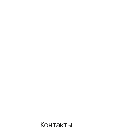
Контакты
+ 7 (983) 389 35 77
WhatsApp
AmsterDesign@yandex.ru
ежедневно
с 9-00 до 18-00
Политика конфиденциальности