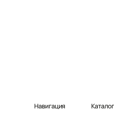
Навигация
Каталог
Домашняя
Мебель
Доставка и оплата
Сантехника
Декор и аксессуары
Светильники