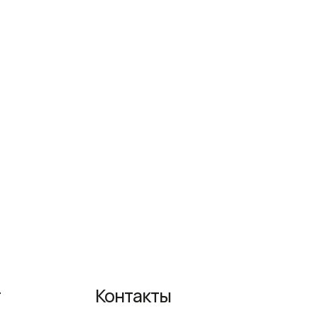
Контакты
+ 7 (983) 389 35 77
WhatsApp
AmsterDesign@yandex.ru
ежедневно
с 9-00 до 18-00
Политика конфиденциальности