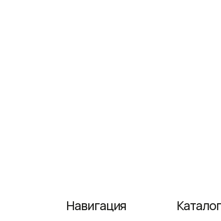
Навигация
Каталог
Домашняя
Мебель
Доставка и оплата
Сантехника
Декор и аксессуары
Светильники