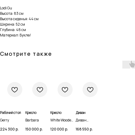
Lodi Gu
Высота: 83 см
Высота сиденья: 44 см
Ширина: 52 см
Глубина: 48 см
Материал: Букле/
Смотрите также
Рабочий стол
Кресло
Кресло
Диван
Навигация
Каталог
Gerry
Barbara
White Wooden
Диван
Balls
Veranda 03
224 300
р.
150 000
р.
120 000
р.
168 550
р.
Домашняя
Мебель