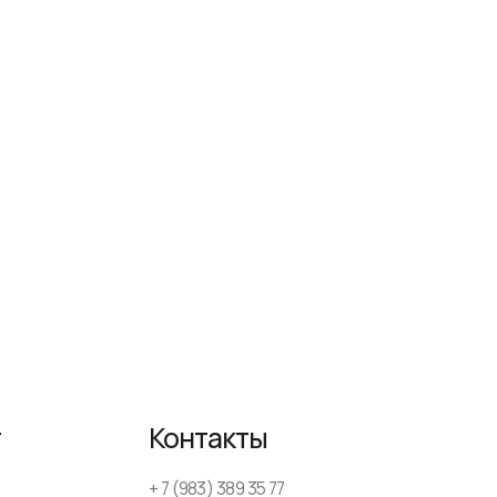
Контакты
+ 7 (983) 389 35 77
WhatsApp
AmsterDesign@yandex.ru
ежедневно
с 9-00 до 18-00
Политика конфиденциальности