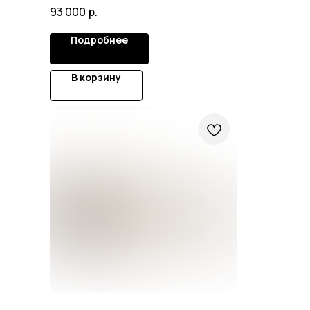
Armchairs Blue Velvet
93 000
р.
Подробнее
В корзину