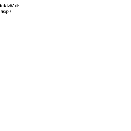
ный/ Белый
люр /