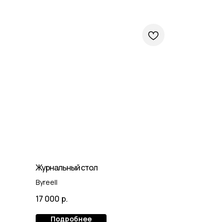
Журнальный стол
Byreell
17 000
р.
Подробнее