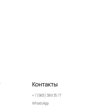
Контакты
+ 7 (983) 389 35 77
WhatsApp
AmsterDesign@yandex.ru
ежедневно
с 9-00 до 18-00
Политика конфиденциальности