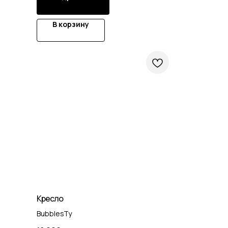
В корзину
Кресло
BubblesTy