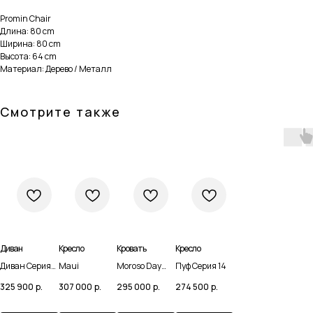
Promin Chair
Длина: 80 cm
Ширина: 80 cm
Высота: 64 cm
Материал: Дерево / Металл
Смотрите также
Диван
Кресло
Кровать
Кресло
Диван Серия
Maui
Moroso Day
Пуф Серия 14
Навигация
Каталог
09
Bed Tropicalia
325 900
р.
307 000
р.
295 000
р.
274 500
р.
Домашняя
Мебель
Доставка и оплата
Сантехника