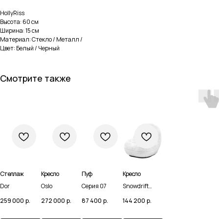
HollyRiss
Высота: 60 см
Ширина: 15 см
Материал: Стекло / Металл /
Цвет: Белый / Черный
Смотрите также
Стеллаж
Кресло
Пуф
Кресло
Dor
Oslo
Серия 07
Snowdrift
Навигация
Каталог
Chair
259 000
р.
272 000
р.
87 400
р.
144 200
р.
Домашняя
Мебель
Доставка и оплата
Сантехника