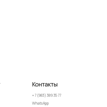
Контакты
+ 7 (983) 389 35 77
WhatsApp
AmsterDesign@yandex.ru
ежедневно
с 9-00 до 18-00
Политика конфиденциальности