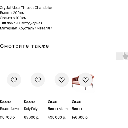
Crystal Metal Threads Chandelier
Высота: 200 см
Диаметр: 100 см
Тип лампы: Светодиодная
Материал: Хрусталь / Металл /
Смотрите также
Кресло
Кресло
Диван
Диван
Boucle Neve
Roly Poly
Диван Miami
Диван
Навигация
Каталог
White
Soft Kashmir
Veranda 02
116 700
р.
65 300
р.
490 000
р.
146 300
р.
Armchair
Nuage
Домашняя
Мебель
Доставка и оплата
Сантехника