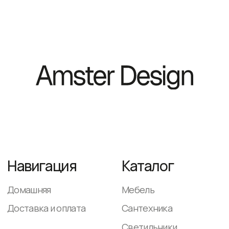
Домашняя
Мебель
Доставка и оплата
Сантехника
Светильники
Декор и аксессуары
Контакты
+ 7 (983) 389 35 77
WhatsApp
AmsterDesign@yandex.ru
ежедневно
с 9-00 до 18-00
© 2025. Все
Политика
права защищены
конфиденциальности