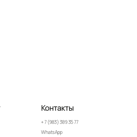
Контакты
+ 7 (983) 389 35 77
WhatsApp
AmsterDesign@yandex.ru
ежедневно
с 9-00 до 18-00
Политика конфиденциальности