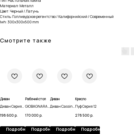
Тип: Настольная лампа
Материал: Металл
Цвет: Черный / Латунь
Стиль: Голливудское регентство / Калифорнийский / Современный
lwh: 300x300x500 mm
Смотрите также
Диван
Рабочий стол
Диван
Кресло
Диван Серия
GIOBAGNARA
Диван Cassina
Пуф Серия 12
Навигация
Каталог
03
MALAPARTE
Soriana
198 600
р.
170 000
р.
278 500
р.
Домашняя
Мебель
Доставка и оплата
Сантехника
Подробнее
Подробнее
Подробнее
Подробнее